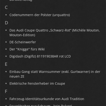
C
Codenummern der Polster (urquattro)
D
Das Audi Coupe Quattro „Schwarz-Rot“ (Michèle Mouton,
Mouton-Edition)
DE-Scheinwerfer
Der "Knigge" fürs Wiki
Digidash (Digifiz) 811919038AR rot LCD
E
Einbau Gong statt Warnsummer (exkl. Gurtwarner) in der
neuen ZE
Elektrische Fensterheber im Coupe
F
Fahrzeug-Identitätsurkunde von Audi Tradition
Feuerlöscher nur Schaum - kein Pulver!