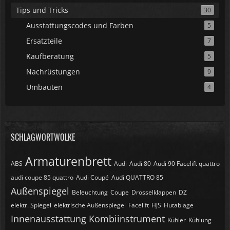
Tips und Tricks
30
Ausstattungscodes und Farben
5
Ersatzteile
7
Kaufberatung
5
Nachrüstungen
9
Umbauten
4
SCHLAGWORTWOLKE
Armaturenbrett
ABS
Audi
Audi 80
Audi 90 Facelift quattro
audi coupe 85 quattro
Audi Coupé
Audi QUATTRO 85
Außenspiegel
Beleuchtung
Coupe
Drosselklappen
DZ
elektr. Spiegel
elektrische Außenspiegel
Facelift
HJS
Hutablage
Innenausstattung
Kombiinstrument
Kühler
Kühlung