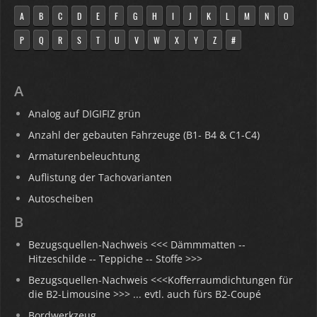
A
B
C
D
E
F
G
H
I
J
K
L
M
N
O
P
Q
R
S
T
U
V
W
X
Y
Z
#
A
Analog auf DIGIFIZ grün
Anzahl der gebauten Fahrzeuge (B1- B4 & C1-C4)
Armaturenbeleuchtung
Auflistung der Tachovarianten
Autoscheiben
B
Bezugsquellen-Nachweis <<< Dämmmatten --
Hitzeschilde -- Teppiche -- Stoffe >>>
Bezugsquellen-Nachweis <<<Kofferraumdichtungen für
die B2-Limousine >>> ... evtl. auch fürs B2-Coupé
Bordwerkzeug