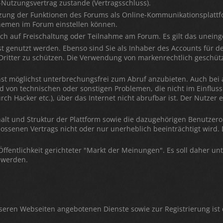
-Nutzungsvertrag zustande (Vertragsschluss).
tzung der Funktionen des Forums als Online-Kommunikationsplattfo
Themen im Forum einstellen können.
uch auf Freischaltung oder Teilnahme am Forum. Es gilt das uneing
st genutzt werden. Ebenso sind Sie als Inhaber des Accounts für d
 Dritter zu schützen. Die Verwendung von markenrechtlich geschü
t möglichst unterbrechungsfrei zum Abruf anzubieten. Auch bei al
 von technischen oder sonstigen Problemen, die nicht im Einfluss
urch Hacker etc.), über das Internet nicht abrufbar ist. Der Nutzer
nhalt und Struktur der Plattform sowie die dazugehörigen Benutze
ossenen Vertrags nicht oder nur unerheblich beeinträchtigt wird.
Öffentlichkeit gerichteter "Markt der Meinungen". Es soll daher un
 werden.
seren Webseiten angebotenen Dienste sowie zur Registrierung ist 