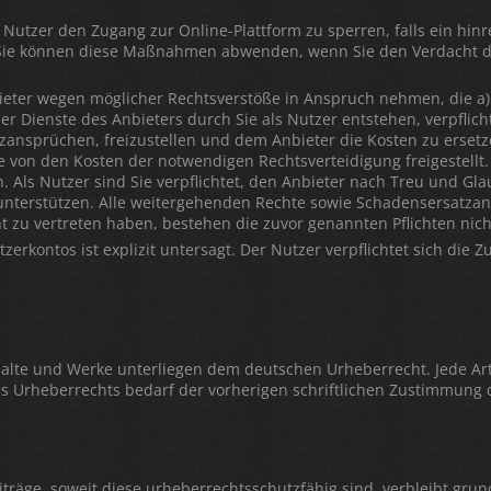
s Nutzer den Zugang zur Online-Plattform zu sperren, falls ein hin
ie können diese Maßnahmen abwenden, wenn Sie den Verdacht du
ieter wegen möglicher Rechtsverstöße in Anspruch nehmen, die a) 
r Dienste des Anbieters durch Sie als Nutzer entstehen, verpflicht
zansprüchen, freizustellen und dem Anbieter die Kosten zu erset
 von den Kosten der notwendigen Rechtsverteidigung freigestellt. D
 Als Nutzer sind Sie verpflichtet, den Anbieter nach Treu und Gl
unterstützen. Alle weitergehenden Rechte sowie Schadensersatzan
t zu vertreten haben, bestehen die zuvor genannten Pflichten nich
erkontos ist explizit untersagt. Der Nutzer verpflichtet sich die
nhalte und Werke unterliegen dem deutschen Urheberrecht. Jede Art
 Urheberrechts bedarf der vorherigen schriftlichen Zustimmung d
räge, soweit diese urheberrechtsschutzfähig sind, verbleibt grun