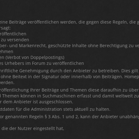
 keine Beiträge veröffentlichen werden, die gegen diese Regeln, di
rsagt:
röffentlichen
 zu versenden
eber- und Markenrecht, geschützte Inhalte ohne Berechtigung zu 
nehmen
en (Verbot von Doppelpostings)
es Urhebers im Forum zu veröffentlichen
iftliche Genehmigung durch den Anbieter zu betreiben. Dies gilt
ohne Beitext in der Signatur oder innerhalb von Beiträgen. Home
werden.
Veröffentlichung Ihrer Beiträge und Themen diese daraufhin zu übe
nd Themen können in Suchmaschinen erfasst und damit weltweit zu
 dem Anbieter ist ausgeschlossen.
ktdaten für die Administration stets aktuell zu halten.
or genannten Regeln § 3 Abs. 1 und 2, kann der Anbieter unabhän
die der Nutzer eingestellt hat,