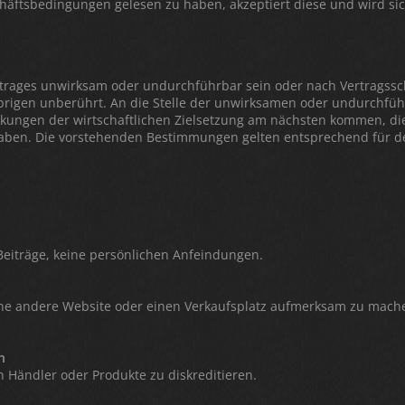
häftsbedingungen gelesen zu haben, akzeptiert diese und wird sic
rtrages unwirksam oder undurchführbar sein oder nach Vertragss
Übrigen unberührt. An die Stelle der unwirksamen oder undurchfü
kungen der wirtschaftlichen Zielsetzung am nächsten kommen, di
en. Die vorstehenden Bestimmungen gelten entsprechend für den F
eiträge, keine persönlichen Anfeindungen.
eine andere Website oder einen Verkaufsplatz aufmerksam zu mache
n
h Händler oder Produkte zu diskreditieren.