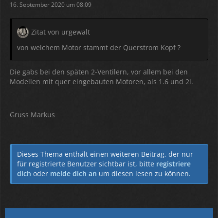
16. September 2020 um 08:09
Zitat von urgewalt
von welchem Motor stammt der Querstrom Kopf ?
Die gabs bei den späten 2-Ventilern, vor allem bei den
Modellen mit quer eingebauten Motoren, als 1.6 und 2l.
Gruss Markus
Dieses Thema enthält einen weiteren Beitrag, der nur
für registrierte Benutzer sichtbar ist, bitte
registriere
dich
oder
melde dich an
um diesen lesen zu können.