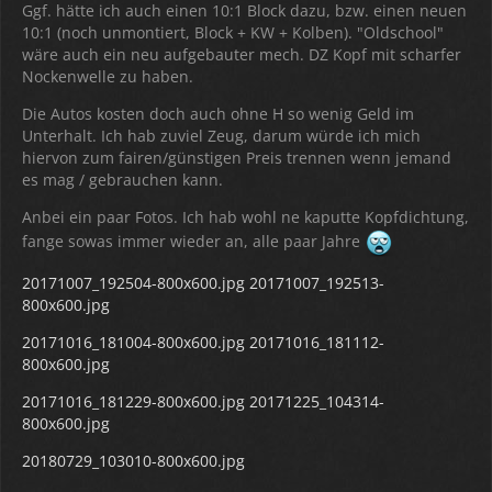
Ggf. hätte ich auch einen 10:1 Block dazu, bzw. einen neuen
10:1 (noch unmontiert, Block + KW + Kolben). "Oldschool"
wäre auch ein neu aufgebauter mech. DZ Kopf mit scharfer
Nockenwelle zu haben.
Die Autos kosten doch auch ohne H so wenig Geld im
Unterhalt. Ich hab zuviel Zeug, darum würde ich mich
hiervon zum fairen/günstigen Preis trennen wenn jemand
es mag / gebrauchen kann.
Anbei ein paar Fotos. Ich hab wohl ne kaputte Kopfdichtung,
fange sowas immer wieder an, alle paar Jahre
20171007_192504-800x600.jpg
20171007_192513-
800x600.jpg
20171016_181004-800x600.jpg
20171016_181112-
800x600.jpg
20171016_181229-800x600.jpg
20171225_104314-
800x600.jpg
20180729_103010-800x600.jpg