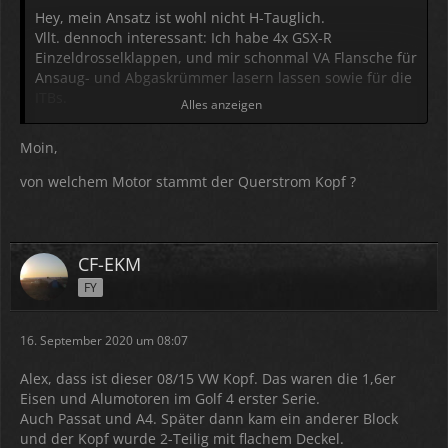
Hey, mein Ansatz ist wohl nicht H-Tauglich.
Vllt. dennoch interessant: Ich habe 4x GSX-R
Einzeldrosselklappen, und mir schonmal VA Flansche für
Ansaug- und Abgaskrümmer lasern lassen sowie für die
ITBs.
Alles anzeigen
Zylinderkopf ist auch vorhanden (Querstrom-
Zylinderkopf für 827) incl. passenden Ventilen. Ein
Moin,
bisschen Arbeit ist an dem Satz noch dran, dann gibt
das einen tollen Motor.
von welchem Motor stammt der Querstrom Kopf ?
Ggf. hätte ich auch einen 10:1 Block dazu, bzw. einen
neuen 10:1 (noch unmontiert, Block + KW + Kolben).
"Oldschool" wäre auch ein neu aufgebauter mech. DZ
CF-EKM
Kopf mit scharfer Nockenwelle zu haben.
FY
Die Autos kosten doch auch ohne H so wenig Geld im
Unterhalt. Ich hab zuviel Zeug, darum würde ich mich
16. September 2020 um 08:07
hiervon zum fairen/günstigen Preis trennen wenn
jemand es mag / gebrauchen kann.
Alex, dass ist dieser 08/15 VW Kopf. Das waren die 1,6er
Eisen und Alumotoren im Golf 4 erster Serie.
Anbei ein paar Fotos. Ich hab wohl ne kaputte
Auch Passat und A4. Später dann kam ein anderer Block
Kopfdichtung, fange sowas immer wieder an, alle paar
und der Kopf wurde 2-Teilig mit flachem Deckel.
Jahre