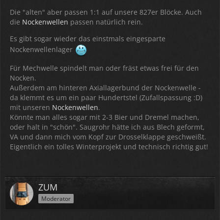
Die "alten" aber passen 1:1 auf unsere 827er Blöcke. Auch
20171007_192504-800x600.jpg
20171007_192513-
die
Nockenwellen
passen natürlich rein.
800x600.jpg
Es gibt sogar wieder das einstmals eingesparte
20171016_181004-800x600.jpg
20171016_181112-
Nockenwellenlager
800x600.jpg
Für Mechwelle spindelt man oder fräst etwas frei für den
20171016_181229-800x600.jpg
20171225_104314-
Nocken.
800x600.jpg
Außerdem am hinteren Axiallagerbund der Nockenwelle -
20180729_103010-800x600.jpg
da klemmt es um ein paar Hundertstel (Zufallspassung :D)
mit unseren
Nockenwellen
.
Könnte man alles sogar mit 2-3 Bier und Dremel machen,
oder halt in "schön". Saugrohr hätte ich aus Blech geformt,
VA und dann mich vom Kopf zur Drosselklappe geschweißt.
Eigentlich ein tolles Winterprojekt und technisch richtig gut!
ZUM
Moderator