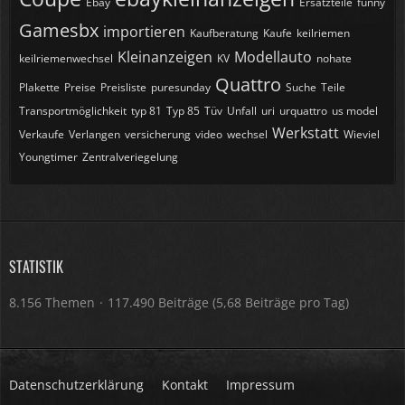
Ebay
Ersatzteile
funny
Gamesbx
importieren
Kaufberatung
Kaufe
keilriemen
Kleinanzeigen
Modellauto
keilriemenwechsel
KV
nohate
Quattro
Plakette
Preise
Preisliste
puresunday
Suche
Teile
Transportmöglichkeit
typ 81
Typ 85
Tüv
Unfall
uri
urquattro
us model
Werkstatt
Verkaufe
Verlangen
versicherung
video
wechsel
Wieviel
Youngtimer
Zentralveriegelung
STATISTIK
8.156 Themen
117.490 Beiträge (5,68 Beiträge pro Tag)
Datenschutzerklärung
Kontakt
Impressum