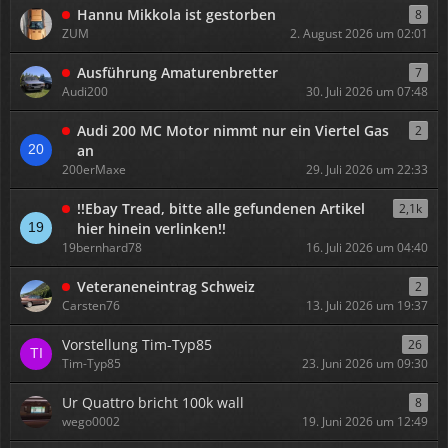
Hannu Mikkola ist gestorben
8
ZUM
2. August 2026 um 02:01
Ausführung Amaturenbretter
7
Audi200
30. Juli 2026 um 07:48
Audi 200 MC Motor nimmt nur ein Viertel Gas
2
an
200erMaxe
29. Juli 2026 um 22:33
!!Ebay Tread, bitte alle gefundenen Artikel
2,1k
hier hinein verlinken!!
19bernhard78
16. Juli 2026 um 04:40
Veteraneneintrag Schweiz
2
Carsten76
13. Juli 2026 um 19:37
Vorstellung Tim-Typ85
26
Tim-Typ85
23. Juni 2026 um 09:30
Ur Quattro bricht 100k wall
8
wego0002
19. Juni 2026 um 12:49