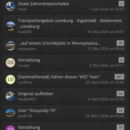
Ovale Zahnriemenscheibe
2
Hook
7. Juni 2026 um 23:53
Transportangebot Lüneburg - Ingolstadt - Bodenmeis
- Lüneburg
Audi200
16. Mai 2026 um 00:07
...auf einem Schrottplatz in Pennsylvania...
30
sturquattro
15. Mai 2026 um 09:34
Vorstellung
4
Coralle
2. Mai 2026 um 07:11
[Sammelthread] Fahrer dieses "KFZ" hier?
467
LordFritz
20. April 2026 um 10:40
Original aufkleber
34
Hades0401
9. April 2026 um 23:59
User "Sirquickly 75"
18
poidl155
14. März 2026 um 05:42
Vorstellung
79