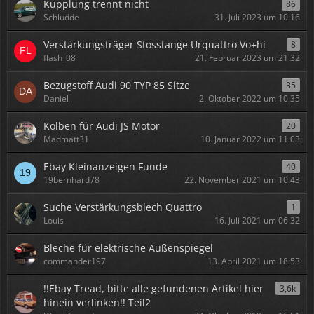
Kupplung trennt nicht
86
Schludde
31. Juli 2023 um 10:16
Verstärkungsträger Stosstange Urquattro Vo+hi
8
flash_08
21. Februar 2023 um 21:32
Bezugstoff Audi 90 TYP 85 Sitze
35
Daniel
2. Oktober 2022 um 10:35
Kolben für Audi JS Motor
20
Madmatt31
10. Januar 2022 um 11:03
Ebay Kleinanzeigen Funde
40
19bernhard78
22. November 2021 um 10:43
Suche Verstärkungsblech Quattro
1
Louis
16. Juli 2021 um 06:32
Bleche für elektrische Außenspiegel
commander197
13. April 2021 um 18:53
!!Ebay Tread, bitte alle gefundenen Artikel hier
3,6k
hinein verlinken!! Teil2