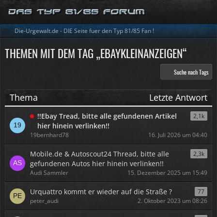
Die-Urgewalt.de - DIE Seite fuer den Typ 81/85 Fan !
THEMEN MIT DEM TAG „EBAYKLEINANZEIGEN“
Suche nach Tags
Thema
Letzte Antwort
!!Ebay Tread, bitte alle gefundenen Artikel
2,1k
hier hinein verlinken!!
19bernhard78
16. Juli 2026 um 04:40
Mobile.de & Autoscout24 Thread, bitte alle
2,3k
gefundenen Autos hier hinein verlinken!!
Audi Sammler
15. Dezember 2025 um 15:49
Urquattro kommt er wieder auf die Straße ?
77
peter_audi
2. Oktober 2023 um 08:26