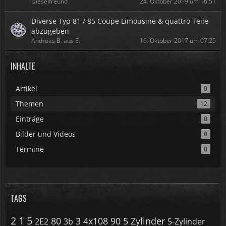
Dieselfreund
24. Oktober 2019 um 16:51
Diverse Typ 81 / 85 Coupe Limousine & quattro Teile
abzugeben
Andreas B. aus E.
16. Oktober 2017 um 07:25
INHALTE
Artikel
0
Themen
12
Einträge
0
Bilder und Videos
0
Termine
0
TAGS
2
1
5
80
3
4x108
90
5 Zylinder
2E2
3b
5-Zylinder