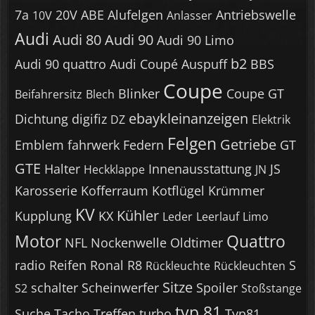
7a
20V
ABE
Alufelgen
Antriebswelle
10V
Anlasser
Audi
Audi 80
Audi 90
Audi 90 Limo
b2
Audi 90 quattro
Audi Coupé
Auspuff
BBS
Coupe
Blinker
Coupe GT
Beifahrersitz
Blech
ebaykleinanzeigen
Dichtung
digifiz
DZ
Elektrik
Felgen
Getriebe
Emblem
fahrwerk
Federn
GT
GTE
Halter
Innenausstattung
JS
Heckklappe
JN
Karosserie
Kofferraum
Kotflügel
Krümmer
KV
Kühler
Kupplung
KX
Leder
Leerlauf
Limo
Motor
Quattro
NFL
Nockenwelle
Oldtimer
radio
Reifen
Ronal R8
S
Rückleuchte
Rückleuchten
Sitze
schalter
Scheinwerfer
Spoiler
S2
Stoßstange
typ 81
Suche
Tacho
Treffen
turbo
Typ81