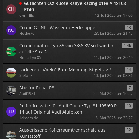
Gutachten O.z Ruote Rallye Racing 01F8 A 4x108
ET40
Chriiiiiiis
12. Juli 2026 um 17:09
Coupe GT NFL Wasser in Heckklappe
13
Nocke70
23. Juni 2026 um 21:47
Coupe quattro Typ 85 von 3/86 KV soll wieder
1,4k
auf die Straße
Horst Typ 85
11. Juni 2026 um 20:49
Lackieren ja/nein? Eure Meinung ist gefragt!
14
StefanF
10. Juni 2026 um 08:36
Abe für Ronal R8
7
Audi1981
25. Mai 2026 um 16:57
Reifenfreigabe für Audi Coupe Typ 81 195/60 R
10
14 auf Original Audi Alufelgen
1dream.de
8. Mai 2026 um 23:27
Ausgerissene Kofferraumtrennschale aus
32
Kunststoff