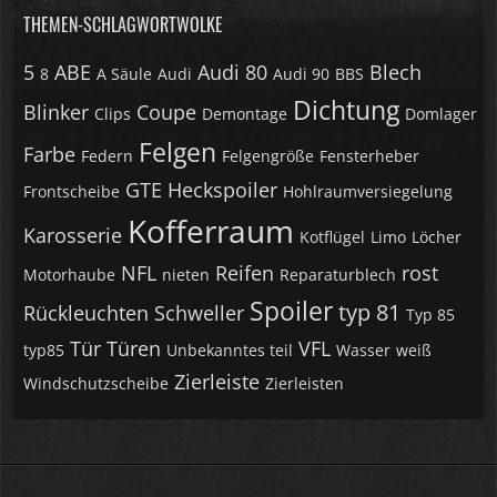
THEMEN-SCHLAGWORTWOLKE
5
ABE
Audi 80
Blech
8
A Säule
Audi
Audi 90
BBS
Dichtung
Blinker
Coupe
Clips
Demontage
Domlager
Felgen
Farbe
Federn
Felgengröße
Fensterheber
GTE
Heckspoiler
Frontscheibe
Hohlraumversiegelung
Kofferraum
Karosserie
Kotflügel
Limo
Löcher
NFL
Reifen
rost
Motorhaube
nieten
Reparaturblech
Spoiler
typ 81
Rückleuchten
Schweller
Typ 85
Tür
Türen
VFL
typ85
Unbekanntes teil
Wasser
weiß
Zierleiste
Windschutzscheibe
Zierleisten