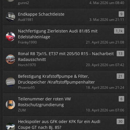
gunni2
4. Mai 2026 um 08:40
Endkappe Schachtleiste
9
Audi1981
3. Mai 2026 um 21:11
Nachfertigung Zierleisten Audi 81/85 mit
1,1k
Edelstahleinlage
Fränky1990
21. April 2026 um 21:08
Ronal R8 7Jx15, ET37 mit 205/50 R15 - Nacharbeit
13
Radausschnitt
Horch1970
20. April 2026 um 07:42
Befestigung Krafstoffpumpe & FIlter,
21
Druckspeicher /Kraftstoffpumpenhalter
Phoenix95
18. April 2026 um 21:24
Teilenummer der roten VW
6
Rostschutzgrundierung
ZUM
10. April 2026 um 07:06
Heckspoiler aus GFK oder KFK für ein Audi
30
Coupe GT nach Bj. 85?