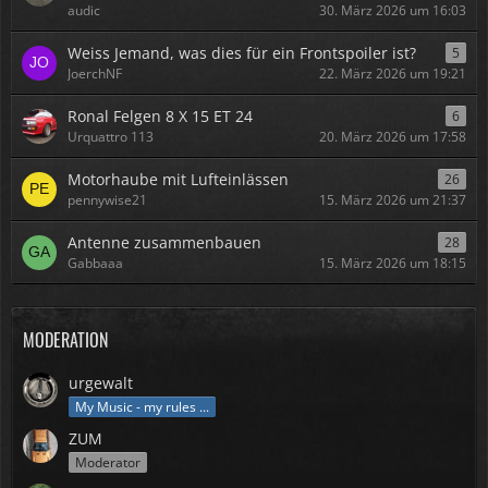
audic
30. März 2026 um 16:03
Weiss Jemand, was dies für ein Frontspoiler ist?
5
JoerchNF
22. März 2026 um 19:21
Ronal Felgen 8 X 15 ET 24
6
Urquattro 113
20. März 2026 um 17:58
Motorhaube mit Lufteinlässen
26
pennywise21
15. März 2026 um 21:37
Antenne zusammenbauen
28
Gabbaaa
15. März 2026 um 18:15
MODERATION
urgewalt
My Music - my rules ...
ZUM
Moderator