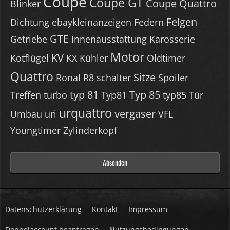
Coupe
Coupe GT
Coupe Quattro
Blinker
Felgen
Dichtung
ebaykleinanzeigen
Federn
GTE
Getriebe
Innenausstattung
Karosserie
Motor
KV
Kotflügel
KX
Kühler
Oldtimer
Quattro
Sitze
Ronal R8
schalter
Spoiler
typ 81
Typ 85
Treffen
turbo
Typ81
typ85
Tür
urquattro
vergaser
Umbau
uri
VFL
Youngtimer
Zylinderkopf
Datenschutzerklärung
Kontakt
Impressum
Doppelaccount beantragen
Nutzungsbedingungen