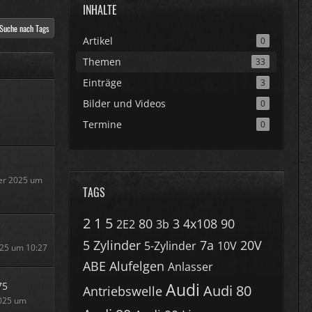
INHALTE
Suche nach Tags
Artikel
0
Themen
33
Einträge
3
Bilder und Videos
0
Termine
0
er 2025 um
TAGS
2
1
5
80
3
4x108
90
2E2
3b
5 Zylinder
7a
20V
5-Zylinder
10V
025 um 10:27
ABE
Alufelgen
Anlasser
Audi
75
Audi 80
Antriebswelle
2025 um