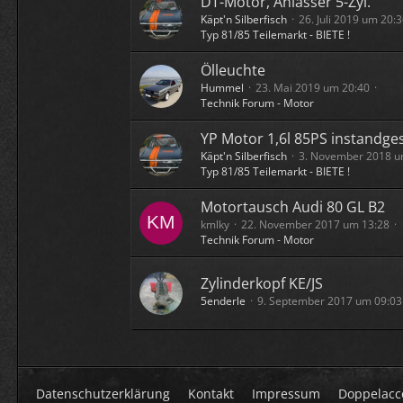
DT-Motor, Anlasser 5-Zyl.
Käpt'n Silberfisch
26. Juli 2019 um 20:
Typ 81/85 Teilemarkt - BIETE !
Ölleuchte
Hummel
23. Mai 2019 um 20:40
Technik Forum - Motor
YP Motor 1,6l 85PS instandge
Käpt'n Silberfisch
3. November 2018 u
Typ 81/85 Teilemarkt - BIETE !
Motortausch Audi 80 GL B2
kmlky
22. November 2017 um 13:28
Technik Forum - Motor
Zylinderkopf KE/JS
5enderle
9. September 2017 um 09:03
Datenschutzerklärung
Kontakt
Impressum
Doppelacc