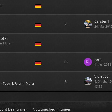
36
CarstenT.
2
24. Mai 201
setzt
m 13:39
kai 1
16
11. Juli 201
Violet 5E
8
4. Oktober 
Technik Forum - Motor
13:15
ount beantragen
Nutzungsbedingungen