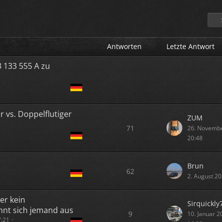
Antworten
Letzte Antwort
3 133 555 A zu
 vs. Doppelflutiger
ZUM
71
26. Novemb
20:48
Brun
62
2. August 2
er kein
Sirquickly
ennt sich jemand aus
9
10. Januar 
7:21