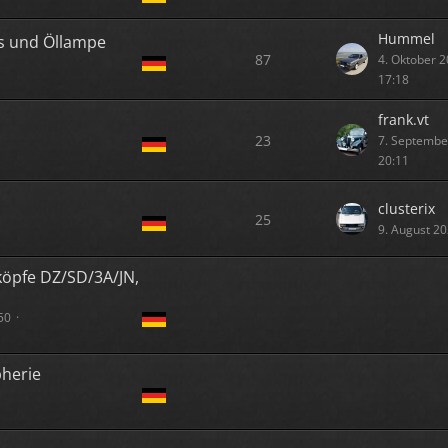
Hummel
s und Öllampe
87
4. Oktober 
17:18
frank.vt
23
7. Septembe
20:11
clusterix
25
9. August 2
köpfe DZ/SD/3A/JN,
50
herie