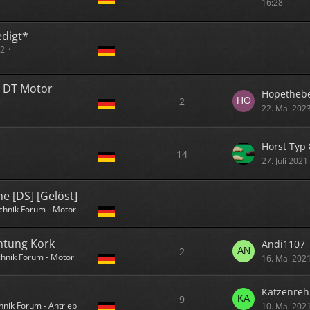
16:28
edigt*
12
l DT Motor
Hopetheb
2
22. Mai 202
Horst Typ 
14
27. Juli 202
e [DS] [Gelöst]
chnik Forum - Motor
htung Kork
Andi1107
2
hnik Forum - Motor
16. Mai 202
Katzenreh
9
hnik Forum - Antrieb
10. Mai 202