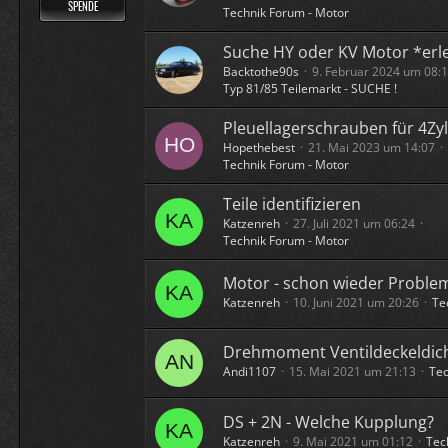
SPENDE
Technik Forum - Motor
Suche HY oder KV Motor *erl
Backtothe90s
9. Februar 2024 um 08:
Typ 81/85 Teilemarkt - SUCHE !
Pleuellagerschrauben für 4Zy
Hopethebest
21. Mai 2023 um 14:07
Technik Forum - Motor
Teile identifizieren
Katzenreh
27. Juli 2021 um 06:24
Technik Forum - Motor
Motor - schon wieder Problem
Katzenreh
10. Juni 2021 um 20:26
Te
Drehmoment Ventildeckeldic
Andi1107
15. Mai 2021 um 21:13
Tec
DS + 2N - Welche Kupplung?
Katzenreh
9. Mai 2021 um 01:12
Tec