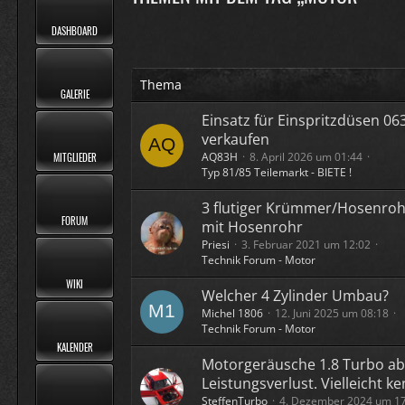
DASHBOARD
Thema
GALERIE
Einsatz für Einspritzdüsen 06
verkaufen
AQ83H
8. April 2026 um 01:44
MITGLIEDER
Typ 81/85 Teilemarkt - BIETE !
3 flutiger Krümmer/Hosenrohr
FORUM
mit Hosenrohr
Priesi
3. Februar 2021 um 12:02
Technik Forum - Motor
WIKI
Welcher 4 Zylinder Umbau?
Michel 1806
12. Juni 2025 um 08:18
Technik Forum - Motor
KALENDER
Motorgeräusche 1.8 Turbo ab
Leistungsverlust. Vielleicht k
SteffenTurbo
4. Dezember 2024 um 1