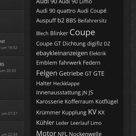
Audi 90
Audi 90 Limo
Audi 90 quattro
Audi Coupé
b2
Auspuff
BBS
Beifahrersitz
Coupe
Blinker
Blech
est
Coupe GT
Dichtung
digifiz
DZ
3 um 16:52
ebaykleinanzeigen
Elektrik
Emblem
fahrwerk
Federn
85
1 um 20:33
Felgen
Getriebe
GTE
GT
Halter
Heckklappe
Innenausstattung
JS
JN
Karosserie
Kofferraum
Kotflügel
KV
Krümmer
Kupplung
KX
1 um 07:37
Kühler
Leder
Leerlauf
Limo
Motor
NFL
Nockenwelle
1 um 22:34