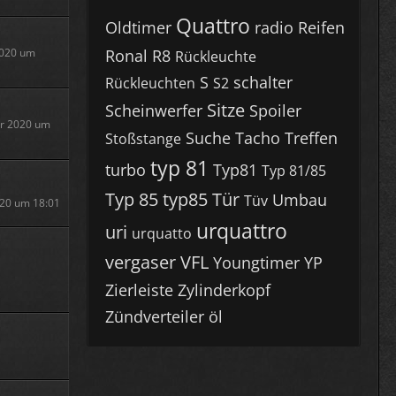
Quattro
Oldtimer
radio
Reifen
2020 um
Ronal R8
Rückleuchte
S
schalter
Rückleuchten
S2
Sitze
Scheinwerfer
Spoiler
r 2020 um
Suche
Tacho
Treffen
Stoßstange
typ 81
turbo
Typ81
Typ 81/85
Typ 85
typ85
Tür
Umbau
Tüv
020 um 18:01
urquattro
uri
urquatto
vergaser
VFL
Youngtimer
YP
Zierleiste
Zylinderkopf
Zündverteiler
öl