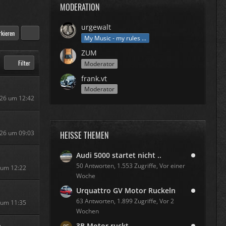
MODERATION
urgewalt
rkieren
My Music - my rules ...
ZUM
Filter
Moderator
frank.vt
Moderator
026 um 12:42
026 um 09:03
HEISSE THEMEN
Audi 5000 startet nicht ..
50 Antworten, 1.553 Zugriffe, Vor einer
6 um 12:22
Woche
Urquattro GV Motor Ruckeln
63 Antworten, 1.899 Zugriffe, Vor 2
6 um 11:35
Wochen
3B Motor ruckt