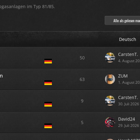
bgasanlagen im Typ 81/85.
Alle als gelesen ma
Deutsch
CarstenT.
50
4. August 2
ln
ZUM
63
1. August 2
CarstenT.
9
30. Juli 202
David24
5
29. Juli 202