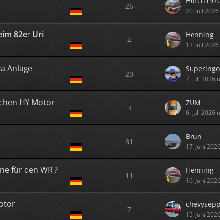
Horch197
26
20. Juli 202
eim 82er Uri
Henning
4
13. Juli 202
va Anlage
Superingo
20
3
7. Juli 2026
chen HY Motor
ZUM
3
6. Juli 2026
Brun
81
17. Juni 202
ine für den WR ?
Henning
11
16. Juni 202
otor
chevysep
7
15. Juni 202