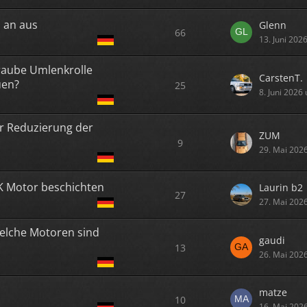
 an aus
Glenn
66
13. Juni 202
hraube Umlenkrolle
CarstenT.
uen?
25
8. Juni 2026
ür Reduzierung der
ZUM
9
29. Mai 202
KK Motor beschichten
Laurin b2
27
27. Mai 202
Welche Motoren sind
gaudi
13
26. Mai 202
matze
10
16. Mai 202