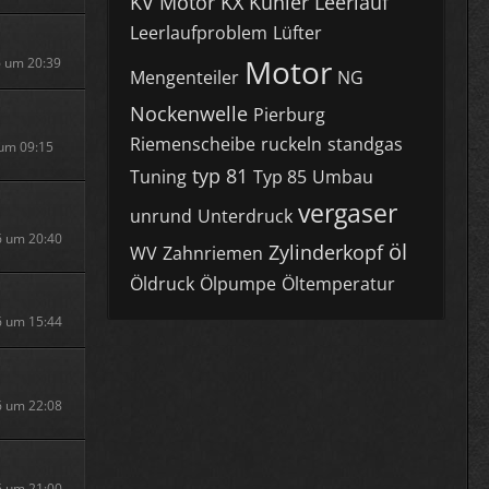
KV Motor
KX
Kühler
Leerlauf
Leerlaufproblem
Lüfter
Motor
6 um 20:39
Mengenteiler
NG
Nockenwelle
Pierburg
Riemenscheibe
ruckeln
standgas
 um 09:15
typ 81
Tuning
Typ 85
Umbau
vergaser
unrund
Unterdruck
6 um 20:40
öl
Zylinderkopf
WV
Zahnriemen
Öldruck
Ölpumpe
Öltemperatur
6 um 15:44
6 um 22:08
6 um 21:00