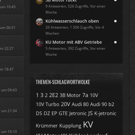
0
9 Antworten, 526 Zugriffe, Vor einer
6 um 10:45
Woche
Kühlwasserschlauch oben
26 Antworten, 1.506 Zugriffe, Vor 4
6 um 06:51
Wochen
KU Motor mit ABV Getriebe
 um 22:27
5 Antworten, 392 Zugriffe, Vor einer
Woche
 um 18:47
THEMEN-SCHLAGWORTWOLKE
6 um 09:43
1
3
2E2
7a
2
3B Motor
10V
20V
10V Turbo
Audi 80
Audi 90
b2
6 um 21:34
JS
DS
DZ
EP
GTE
Jetronic
K-jetronic
KV
p
Krümmer
Kupplung
6 um 16:10