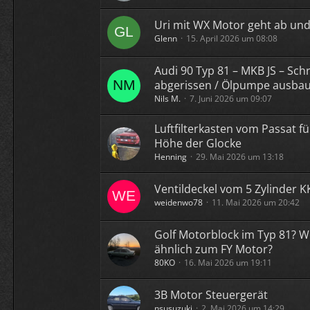
Uri mit WX Motor geht ab und
Glenn
15. April 2026 um 08:08
Audi 90 Typ 81 – MKB JS – Sc
abgerissen / Ölpumpe ausba
Nils M.
7. Juni 2026 um 09:07
Luftfilterkasten vom Passat f
Höhe der Glocke
Henning
29. Mai 2026 um 13:18
Ventildeckel vom 5 Zylinder 
weidenwo78
11. Mai 2026 um 20:42
Golf Motorblock im Typ 81? 
ähnlich zum FY Motor?
80KO
16. Mai 2026 um 19:11
3B Motor Steuergerät
nsusuzuki
2. Mai 2026 um 14:29