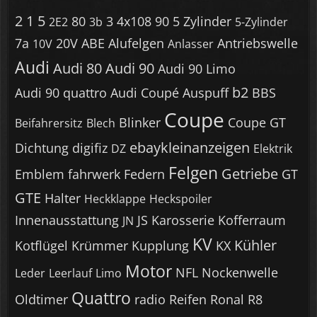
2
1
5
80
3
4x108
90
5 Zylinder
2E2
3b
5-Zylinder
7a
20V
ABE
Alufelgen
Antriebswelle
10V
Anlasser
Audi
Audi 80
Audi 90
Audi 90 Limo
b2
Audi 90 quattro
Audi Coupé
Auspuff
BBS
Coupe
Blinker
Coupe GT
Beifahrersitz
Blech
ebaykleinanzeigen
Dichtung
digifiz
DZ
Elektrik
Felgen
Getriebe
Emblem
fahrwerk
Federn
GT
GTE
Halter
Heckklappe
Heckspoiler
Innenausstattung
JS
Karosserie
Kofferraum
JN
KV
Kühler
Kotflügel
Krümmer
Kupplung
KX
Motor
NFL
Nockenwelle
Leder
Leerlauf
Limo
Quattro
Oldtimer
radio
Reifen
Ronal R8