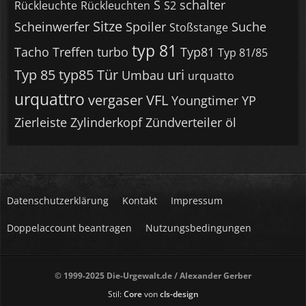
S
schalter
Rückleuchte
Rückleuchten
S2
Sitze
Scheinwerfer
Spoiler
Suche
Stoßstange
typ 81
Tacho
Treffen
turbo
Typ81
Typ 81/85
Typ 85
typ85
Tür
uri
Umbau
urquatto
urquattro
vergaser
VFL
Youngtimer
YP
Zierleiste
Zylinderkopf
Zündverteiler
öl
Datenschutzerklärung
Kontakt
Impressum
Doppelaccount beantragen
Nutzungsbedingungen
© 1999-2025 Die-Urgewalt.de / Alexander Gerber
Stil:
Core
von
cls-design