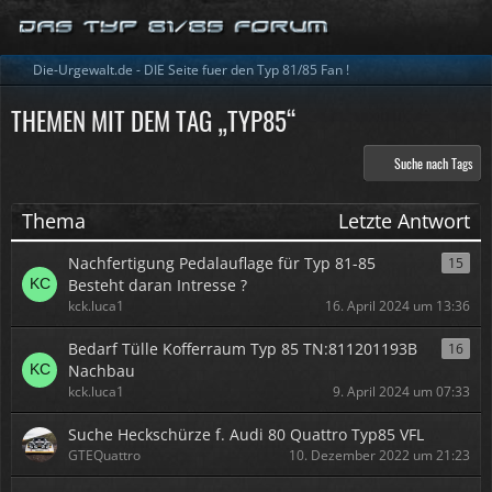
Die-Urgewalt.de - DIE Seite fuer den Typ 81/85 Fan !
THEMEN MIT DEM TAG „TYP85“
Suche nach Tags
Thema
Letzte Antwort
Nachfertigung Pedalauflage für Typ 81-85
15
Besteht daran Intresse ?
kck.luca1
16. April 2024 um 13:36
Bedarf Tülle Kofferraum Typ 85 TN:811201193B
16
Nachbau
kck.luca1
9. April 2024 um 07:33
Suche Heckschürze f. Audi 80 Quattro Typ85 VFL
GTEQuattro
10. Dezember 2022 um 21:23