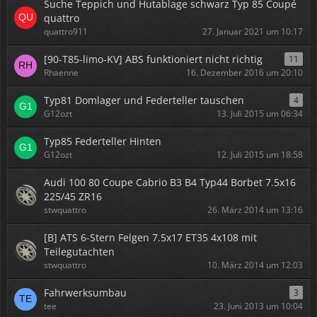
Suche Teppich und Hutablage schwarz Typ 85 Coupé
quattro
quattro911
27. Januar 2021 um 10:17
[90-T85-limo-KV] ABS funktioniert nicht richtig
11
Rhaenne
16. Dezember 2016 um 20:10
Typ81 Domlager und Federteller tauschen
4
G12ozt
13. Juli 2015 um 06:34
Typ85 Federteller Hinten
G12ozt
12. Juli 2015 um 18:58
Audi 100 80 Coupe Cabrio B3 B4 Typ44 Borbet 7.5x16
225/45 ZR16
stwquattro
26. März 2014 um 13:16
[B] ATS 6-Stern Felgen 7.5x17 ET35 4x108 mit
Teilegutachten
stwquattro
10. März 2014 um 12:03
Fahrwerksumbau
3
tee
23. Juni 2013 um 10:04