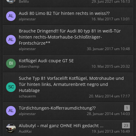
BeMo
29. Juni 2021 um 16:13
Audi 80 Limo B2 Tür hinten rechts in weiss??
alpinestar
16. Mai 2017 um 13:01
Brauche Dringend!! für Audi 80 typ 81 in weiß-Tür
hinten rechts-Motorhaube-Schloßträger-
Frontschürze**
alpinestar
30. Januar 2017 um 10:48
Kotflügel Audi coupe GT 5E
biberchamp
10. Mai 2015 um 20:32
Suche Typ 81 Vorfacelift Kotflügel, Motrohaube und
Tür hinten links, Armaturenbrett negro und
Hutablage
schauerm
20. März 2014 um 17:17
Türdichtungen-Kofferraumdichtung??
1
alpinestar
28. Januar 2014 um 14:03
Alubutyl – mal ganz OHNE HiFi gedacht ...
23
AudiKai
19. Juni 2013 um 16:49