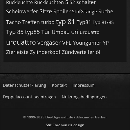
S
schalter
Rückleuchte
Rückleuchten
S2
Sitze
Scheinwerfer
Spoiler
Suche
Stoßstange
typ 81
Tacho
Treffen
turbo
Typ81
Typ 81/85
Typ 85
typ85
Tür
uri
Umbau
urquatto
urquattro
vergaser
VFL
Youngtimer
YP
Zierleiste
Zylinderkopf
Zündverteiler
öl
Datenschutzerklärung
Kontakt
Impressum
Doppelaccount beantragen
Nutzungsbedingungen
© 1999-2025 Die-Urgewalt.de / Alexander Gerber
Stil:
Core
von
cls-design