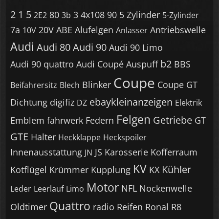
2
1
5
80
3
4x108
90
5 Zylinder
2E2
3b
5-Zylinder
7a
20V
ABE
Alufelgen
Antriebswelle
10V
Anlasser
Audi
Audi 80
Audi 90
Audi 90 Limo
b2
Audi 90 quattro
Audi Coupé
Auspuff
BBS
Coupe
Blinker
Coupe GT
Beifahrersitz
Blech
ebaykleinanzeigen
Dichtung
digifiz
DZ
Elektrik
Felgen
Getriebe
Emblem
fahrwerk
Federn
GT
GTE
Halter
Heckklappe
Heckspoiler
Innenausstattung
JS
Karosserie
Kofferraum
JN
KV
Kühler
Kotflügel
Krümmer
Kupplung
KX
Motor
NFL
Nockenwelle
Leder
Leerlauf
Limo
Quattro
Oldtimer
radio
Reifen
Ronal R8