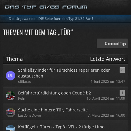
Die-Urgewalt.de - DIE Seite fuer den Typ 81/85 Fan !
THEMEN MIT DEM TAG „TÜR“
Suche nach Tags
Thema
Letzte Antwort
Schließzylinder für Türschloss reparieren oder
8
austauschen
ulfilasbs
4. Juni 2025 um 13:47
Beifahrertürdichtung oben Coupé b2
1
Peln
10. April 2024 um 11:09
Suche eine hintere Tür, Fahrerseite
LastOneDown
7. März 2023 um 16:00
Kotflügel + Türen - Typ81 VFL - 2 türige Limo