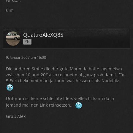
wird.....
für 5.-/qm wird es sicherlich keinen Stoff geben.
Cim
Gruß und Danke!
QuattroAleXQ85
YN
9. Januar 2007 um 16:08
Die anderen Stoffe die der gute Mann da hatte lagen etwa
zwischen 10 und 20€ also rechnet mal ganz grob damit. Für
5 Euro bekommt man ja kaum was besseres als Nadelfilz.
Uriforum ist keine schlechte Idee, vielleicht kann da ja
jemand mal nen Link reinsetzen...
Gruß Alex