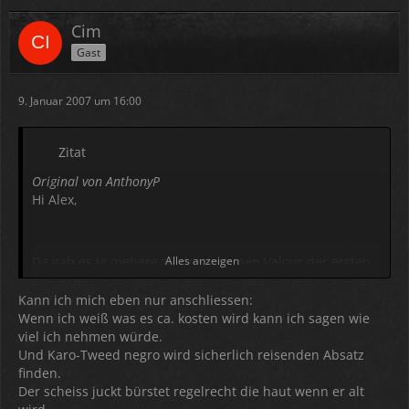
Cim
Gast
9. Januar 2007 um 16:00
Zitat
Original von AnthonyP
Hi Alex,
Da gab es ja mehere zB den braunen Velour der ersten
Alles anzeigen
Serie, den Karo-Stoff um ´85 und die Stoffe mit dem
quattro-Schriftzug.
Kann ich mich eben nur anschliessen:
Wenn ich weiß was es ca. kosten wird kann ich sagen wie
Für mich wäre allerdings der Karo-Tweed negro
viel ich nehmen würde.
interessant, bei dem Du sicherlich viele Interessenten
Und Karo-Tweed negro wird sicherlich reisenden Absatz
finden würdest.
finden.
Der scheiss juckt bürstet regelrecht die haut wenn er alt
Hilfreich wäre auch eine kurze Kostenübersicht, denn