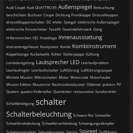
Außenspiegel
Audi Coupé
Audi QUATTRO 85
Beleuchtung
beschichten
Buchsen
Coupe
Dichtung Frontklappe
Drosselklappen
drosselklappenschalter
DZ
elektr. Spiegel
elektrische Außenspiegel
elektrische Fensterheber
Facelift
Gewindefahrwerk
Gong
Innenausstattung
H-Kennzeichen
HJS
Hutablage
Kombiinstrument
Instrumentgehäuse
Katalysator
Kombi
Koppelstange
Kurbelwelle
Kühler
Kühlerpappe
Kühlung
Lautsprecher
LED
Lambdaregelung
Leerlaufproblem
Leerlaufregler
Leerlaufschalter
Luftführung
Luftführungspappe
Michele Mouton
Mikroschalter
Motor
Motorcode
Motorhaube
Mouton Edition
Moutonrot
Nachrüstkatalysator
Oldtimer
pulvern
PV
Quattro
quattro Federteller
Querlenker
restauration
Sandstrahler
schalter
Schaltbetätigung
Schalterbeleuchtung
Schwarz-Rot
Schweller
Schwellerabdeckung
Schwellerverkleidung
Schwingungsdämpfer
Spiegel
Schwingungstilger
Sekundenzeiger
Sensor
Stoßfänger