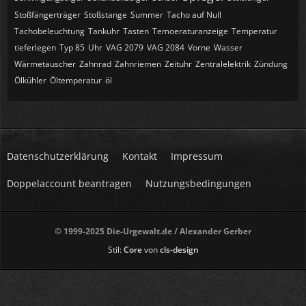
Stoßfängerträger
Stoßstange
Summer
Tacho auf Null
Tachobeleuchtung
Tankuhr
Tasten
Temoeraturanzeige
Temperatur
tieferlegen
Typ 85
Uhr
VAG 2079
VAG 2084
Vorne
Wasser
Wärmetauscher
Zahnrad
Zahnriemen
Zeituhr
Zentralelektrik
Zündung
Ölkühler
Öltemperatur
öl
Datenschutzerklärung
Kontakt
Impressum
Doppelaccount beantragen
Nutzungsbedingungen
© 1999-2025 Die-Urgewalt.de / Alexander Gerber
Stil:
Core
von
cls-design