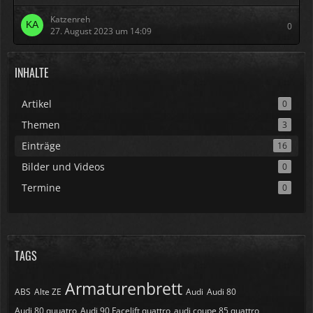
Katzenreh
0
27. August 2023 um 14:09
INHALTE
Artikel
0
Themen
3
Einträge
16
Bilder und Videos
0
Termine
0
TAGS
Armaturenbrett
ABS
Alte ZE
Audi
Audi 80
Audi 80 quuatro
Audi 90 Facelift quattro
audi coupe 85 quattro