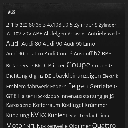
TAGS
2
1
5
80
3
4x108
90
5 Zylinder
2E2
3b
5-Zylinder
7a
20V
ABE
Alufelgen
Antriebswelle
10V
Anlasser
Audi
Audi 80
Audi 90
Audi 90 Limo
b2
Audi 90 quattro
Audi Coupé
Auspuff
BBS
Coupe
Blinker
Coupe GT
Beifahrersitz
Blech
ebaykleinanzeigen
Dichtung
digifiz
DZ
Elektrik
Felgen
Getriebe
Emblem
fahrwerk
Federn
GT
GTE
Halter
Innenausstattung
JS
Heckklappe
JN
Karosserie
Kofferraum
Kotflügel
Krümmer
KV
Kühler
Kupplung
KX
Leder
Leerlauf
Limo
Motor
Quattro
NFL
Nockenwelle
Oldtimer