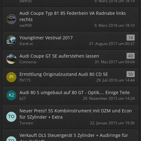
steff30
9. März 2018 um 18:19
Audi Coupe Typ 81 85 Federbein VA Radnabe links
rechts
steff30
9. März 2018 um 18:10
Youngtimer Vestival 2017
14
frank.vt
31. August 2017 um 00:37
Audi Coupe GT 5E auferstehen lassen
43
Connorus
31. Mai 2017 um 09:04
Ermittlung Originalzustand Audi 80 CD 5E
50
Pit115
29. Juli 2016 um 14:44
Audi 80 S umgebaut auf 80 GT - Optik.... Einige Teile
k27
29. November 2015 um 14:24
Neuer Preis!! 5S Kombiinstrument mit DZM und Econ
für 5Zylinder + Extra
Torsten
22. Januar 2015 um 19:36
Verkauft DLS Steuergerät 5 Zylinder + Audiringe für