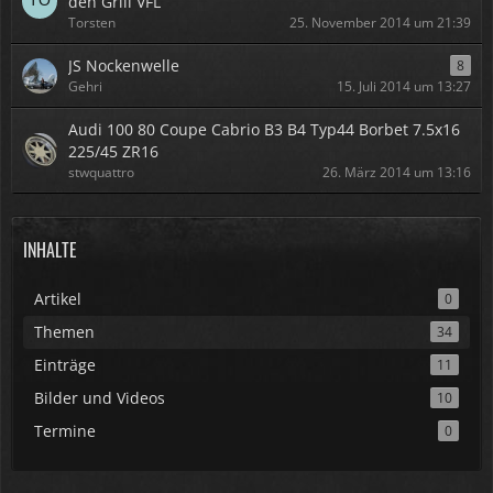
den Grill VFL
Torsten
25. November 2014 um 21:39
JS Nockenwelle
8
Gehri
15. Juli 2014 um 13:27
Audi 100 80 Coupe Cabrio B3 B4 Typ44 Borbet 7.5x16
225/45 ZR16
stwquattro
26. März 2014 um 13:16
INHALTE
Artikel
0
Themen
34
Einträge
11
Bilder und Videos
10
Termine
0