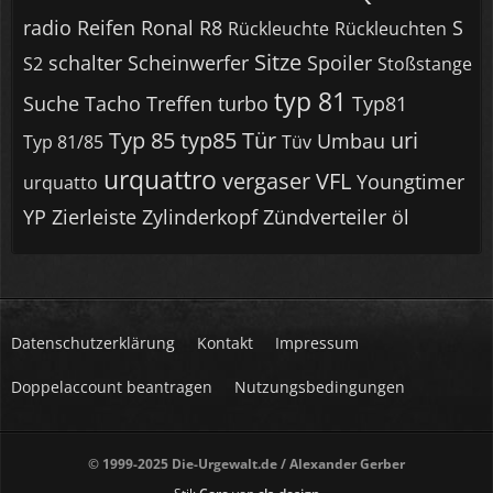
radio
Reifen
Ronal R8
S
Rückleuchte
Rückleuchten
Sitze
schalter
Scheinwerfer
Spoiler
S2
Stoßstange
typ 81
Suche
Tacho
Treffen
turbo
Typ81
Typ 85
typ85
Tür
uri
Umbau
Typ 81/85
Tüv
urquattro
vergaser
VFL
Youngtimer
urquatto
YP
Zierleiste
Zylinderkopf
Zündverteiler
öl
Datenschutzerklärung
Kontakt
Impressum
Doppelaccount beantragen
Nutzungsbedingungen
© 1999-2025 Die-Urgewalt.de / Alexander Gerber