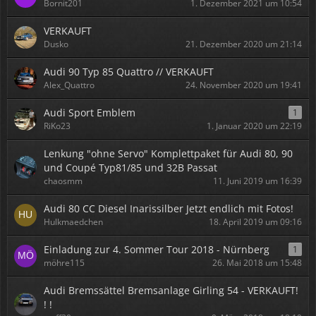
Bornit201
1. Dezember 2021 um 10:54
VERKAUFT
Dusko
21. Dezember 2020 um 21:14
Audi 90 Typ 85 Quattro // VERKAUFT
Alex_Quattro
24. November 2020 um 19:41
Audi Sport Emblem
1
RiKo23
1. Januar 2020 um 22:19
Lenkung "ohne Servo" Komplettpaket für Audi 80, 90
und Coupé Typ81/85 und 32B Passat
chaosmm
11. Juni 2019 um 16:39
Audi 80 CC Diesel Inarissilber Jetzt endlich mit Fotos!
Hulkmaedchen
18. April 2019 um 09:16
Einladung zur 4. Sommer Tour 2018 - Nürnberg
1
möhre115
26. Mai 2018 um 15:48
Audi Bremssättel Bremsanlage Girling 54 - VERKAUFT!
! !