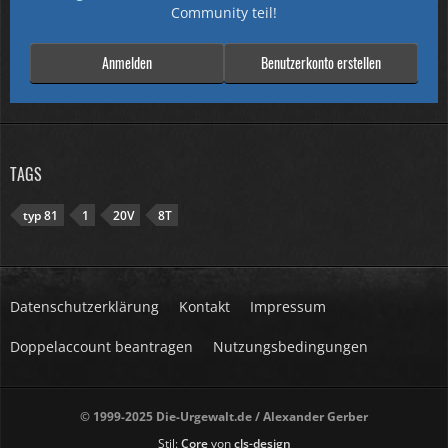
Community teil!
Anmelden
Benutzerkonto erstellen
TAGS
typ 81
1
20V
8T
Datenschutzerklärung
Kontakt
Impressum
Doppelaccount beantragen
Nutzungsbedingungen
© 1999-2025 Die-Urgewalt.de / Alexander Gerber
Stil:
Core
von
cls-design