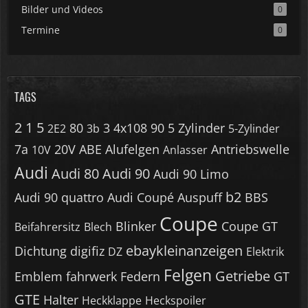
Bilder und Videos
0
Termine
0
TAGS
2
1
5
80
3
4x108
90
5 Zylinder
2E2
3b
5-Zylinder
7a
20V
ABE
Alufelgen
Antriebswelle
10V
Anlasser
Audi
Audi 80
Audi 90
Audi 90 Limo
b2
Audi 90 quattro
Audi Coupé
Auspuff
BBS
Coupe
Blinker
Coupe GT
Beifahrersitz
Blech
ebaykleinanzeigen
Dichtung
digifiz
DZ
Elektrik
Felgen
Getriebe
Emblem
fahrwerk
Federn
GT
GTE
Halter
Heckklappe
Heckspoiler