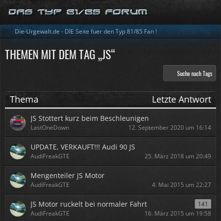
Die-Urgewalt.de - DIE Seite fuer den Typ 81/85 Fan !
THEMEN MIT DEM TAG „JS“
Suche nach Tags
Thema
Letzte Antwort
JS Stottert kurz beim Beschleunigen
LastOneDown
12. September 2020 um 16:14
UPDATE, VERKAUFT!!! Audi 90 JS
AudiFreakGTE
25. März 2018 um 20:49
Mengenteiler JS Motor
AudiFreakGTE
4. Mai 2015 um 22:27
JS Motor ruckelt bei normaler Fahrt
141
AudiFreakGTE
16. März 2015 um 19:58