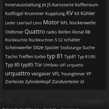
Innenausstattung
JS
Karosserie
Kofferraum
JN
KV
Kühler
Kotflügel
Krümmer
Kupplung
KX
Motor
NFL
Nockenwelle
Leder
Leerlauf
Limo
Quattro
Oldtimer
radio
Reifen
Ronal R8
S
schalter
Rückleuchte
Rückleuchten
S2
Sitze
Scheinwerfer
Spoiler
Suche
Stoßstange
typ 81
Tacho
Treffen
turbo
Typ81
Typ 81/85
Typ 85
typ85
Tür
uri
Umbau
urquatto
urquattro
vergaser
VFL
Youngtimer
YP
Zierleiste
Zylinderkopf
Zündverteiler
öl