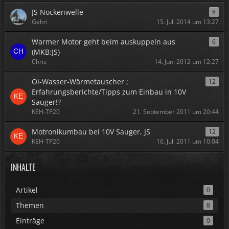
JS Nockenwelle
8
Gehri
15. Juli 2014 um 13:27
Warmer Motor geht beim auskuppeln aus
6
(MKB:JS)
Chris
14. Juni 2012 um 12:27
Öl-Wasser-Wärmetauscher ;
12
Erfahrungsberichte/Tipps zum Einbau in 10V
Sauger!?
KEH-TP20
21. September 2011 um 20:44
Motronikumbau bei 10V Sauger, JS
12
KEH-TP20
16. Juli 2011 um 10:04
INHALTE
Artikel
0
Themen
8
Einträge
0