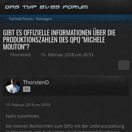
Technik Forum - Sonstiges
GIBT ES OFFIZIELLE INFORMATIONEN ÜBER DIE
PRODUKTIONSZAHLEN DES QPQ "MICHELE
MOUTON"?
ThorstenD
15. Februar 2018 um 20:53
ThorstenD
FY
15. Februar 2018 um 20:53
Hallo zusammen,
bei meinen Recherchen zum QPQ mit der Lederausstattung
in Moutonrot, von Audi intern als "Sondermodell schwarz-