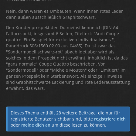
Nein, dann waren es Umbauten. Wenn innen rotes Leder
dann außen ausschließlich Graphitschwarz.
Den Kundenprospekt den Du meinst kenne ich (DIN A4
Faltprospekt, insgesamt 6 Seiten, Titeltext: "Audi Coupe
quattro. Ein Beispiel für exklusiven Individualismus.",
Randdruck 506/1560.02.00 aus 04/85). Da ist zwar das
"Sondermodell schwarz-rot" abgebildet aber wird als
solches in dem Prospekt nicht erwähnt. Inhaltlich ist da das
"ganz normale" Coupe Quattro beschrieben. Von
"Sondermodell" oder "Michele Mouton" oder "Limitiert" im
ganzen Prospekt kein Sterbenswort. Als einzige Hinweise
sind Graphitschwarze Lackierung und rote Lederausstattung
erwähnt, das wars.
Dieses Thema enthält 28 weitere Beiträge, die nur für
registrierte Benutzer sichtbar sind, bitte
registriere dich
oder
melde dich an
um diese lesen zu können.