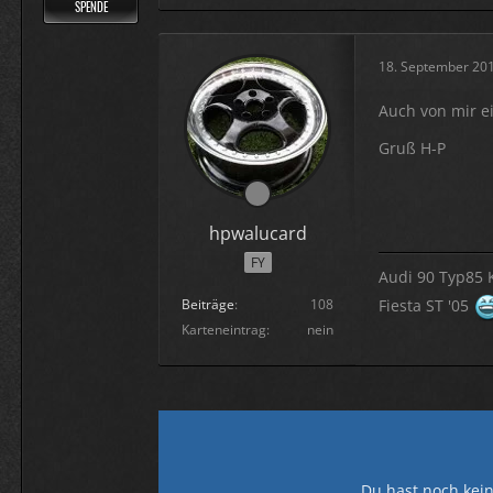
SPENDE
18. September 20
Auch von mir e
Gruß H-P
hpwalucard
FY
Audi 90 Typ85 
Fiesta ST '05
Beiträge
108
Karteneintrag
nein
Du hast noch kein