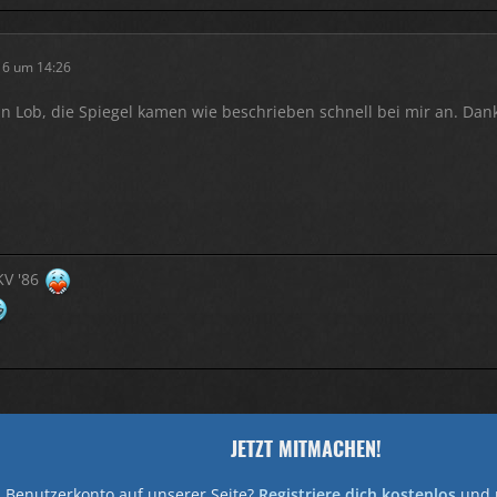
16 um 14:26
in Lob, die Spiegel kamen wie beschrieben schnell bei mir an. D
KV '86
JETZT MITMACHEN!
 Benutzerkonto auf unserer Seite?
Registriere dich kostenlos
und 