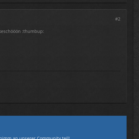
#2
ankeschööön :thumbup:
nimm an unserer Community teil!