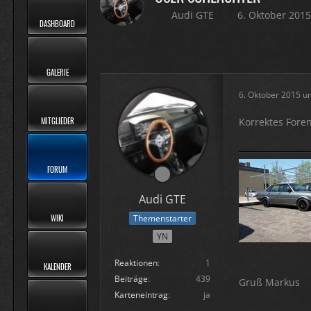
Audi GTE
6. Oktober 201
DASHBOARD
GALERIE
6. Oktober 2015 u
MITGLIEDER
Korrektes Fore
FORUM
Audi GTE
WIKI
Themenstarter
YN
Reaktionen
1
KALENDER
Beiträge
439
Gruß Markus
Karteneintrag
ja