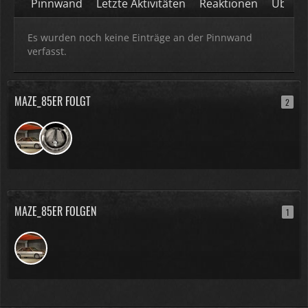
Pinnwand
Letzte Aktivitäten
Reaktionen
Über m
Es wurden noch keine Einträge an der Pinnwand
verfasst.
MAZE_85ER FOLGT
2
MAZE_85ER FOLGEN
1