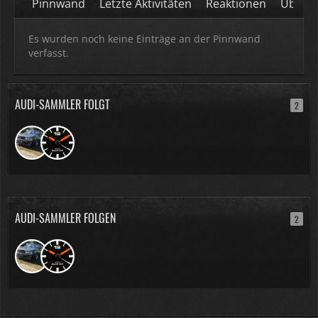
Pinnwand
Letzte Aktivitäten
Reaktionen
Über m
Es wurden noch keine Einträge an der Pinnwand
verfasst.
AUDI-SAMMLER FOLGT
2
AUDI-SAMMLER FOLGEN
2