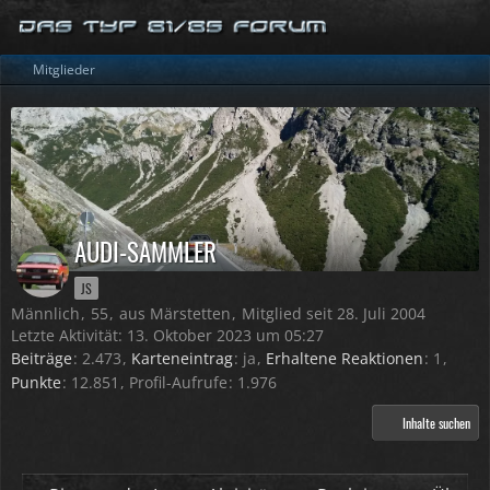
Mitglieder
AUDI-SAMMLER
JS
Männlich
55
aus Märstetten
Mitglied seit 28. Juli 2004
Letzte Aktivität:
13. Oktober 2023 um 05:27
Beiträge
2.473
Karteneintrag
ja
Erhaltene Reaktionen
1
Punkte
12.851
Profil-Aufrufe
1.976
Inhalte suchen