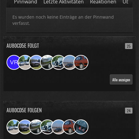
Pinnwand
Letzte Aktivitäten
Reaktionen
Über m
Es wurden noch keine Einträge an der Pinnwand
verfasst.
AU80CD5E FOLGT
25
Alle anzeigen
AU80CD5E FOLGEN
24