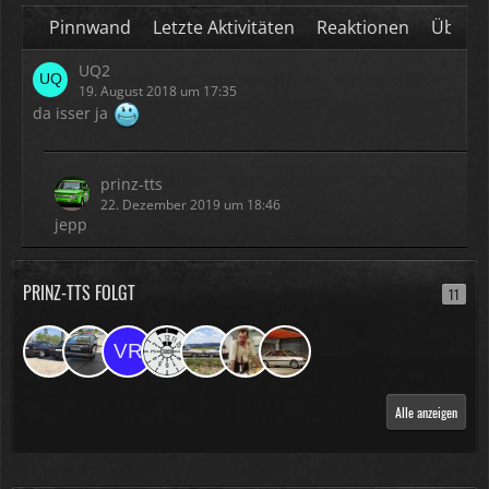
Pinnwand
Letzte Aktivitäten
Reaktionen
Über m
UQ2
19. August 2018 um 17:35
da isser ja
prinz-tts
22. Dezember 2019 um 18:46
jepp
PRINZ-TTS FOLGT
11
Alle anzeigen