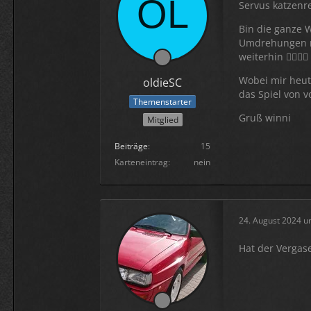
Servus katzenr
Bin die ganze 
Umdrehungen re
weiterhin 😵‍💫😵‍💫
Wobei mir heut 
oldieSC
das Spiel von v
Themenstarter
Gruß winni
Mitglied
Beiträge
15
Karteneintrag
nein
24. August 2024 u
Hat der Vergas