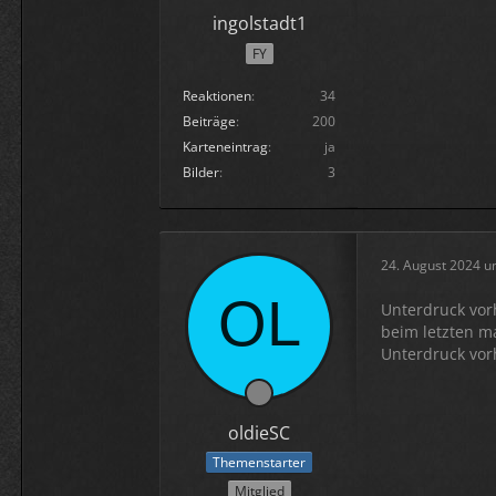
ingolstadt1
FY
Reaktionen
34
Beiträge
200
Karteneintrag
ja
Bilder
3
24. August 2024 u
Unterdruck vor
beim letzten m
Unterdruck vorh
oldieSC
Themenstarter
Mitglied