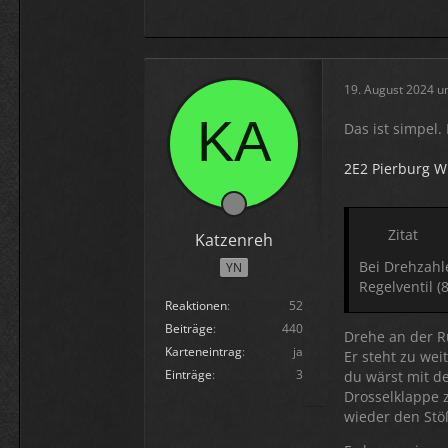
19. August 2024 u
Das ist simpel.
2E2 Pierburg W
Zitat
Katzenreh
Bei Drehzahle
YN
Regelventil (
Reaktionen
52
Beiträge
440
Drehe an der R
Karteneintrag
ja
Er steht zu we
Einträge
3
du wärst mit d
Drosselklappe z
wieder den Stö