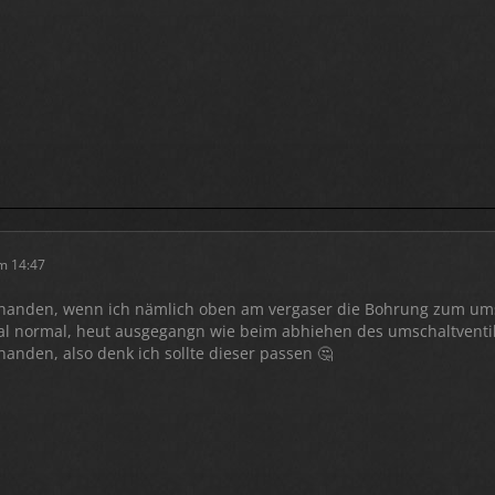
m 14:47
handen, wenn ich nämlich oben am vergaser die Bohrung zum umsch
al normal, heut ausgegangn wie beim abhiehen des umschaltventils
anden, also denk ich sollte dieser passen 🤔