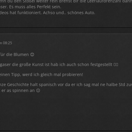
nn du den Stößel weiter rein drehst dir die Leerlaufdrehzahl dann 
er. Es muss alles Perfekt sein.
eos hat funktioniert. Achso und.. schönes Auto.
m 08:25
für die Blumen 😊
aser die große Kunst ist hab ich auch schon festgestellt 😵‍💫
inen Tipp, werd ich gleich mal probieren!
ze Geschichte halt spanisch vor da er ich sag mal ne halbe Std zuvor
t er as spinnen an 😐