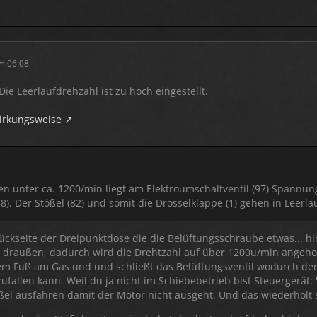
m 06:08
 Die Leerlaufdrehzahl ist zu hoch eingestellt.
irkungsweise
n unter ca. 1200/min liegt am Elektroumschaltventil (97) Spannung a
88). Der Stößel (82) und somit die Drosselklappe (1) gehen in Leerla
ückseite der Dreipunktdose die die Belüftungsschraube etwas... hi
it draußen, dadurch wird die Drehtzahl auf über 1200u/min angeho
em Fuß am Gas und und schließt das Belüftungsventil wodurch der
ufallen kann. Weil du ja nicht im Schiebebetrieb bist Steuergerät: 
ßel ausfahren damit der Motor nicht ausgeht. Und das wiederholt s