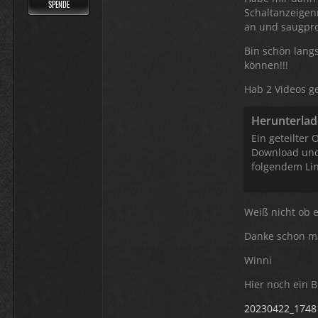
SPENDE
Schaltanzeigenr
an und saugpro
Bin schön lang
können!!!
Hab 2 Videos g
Herunterla
Ein geteilter 
Download und
folgendem Li
Weiß nicht ob 
Danke schon m
Winni
Hier noch ein B
20230422_1748