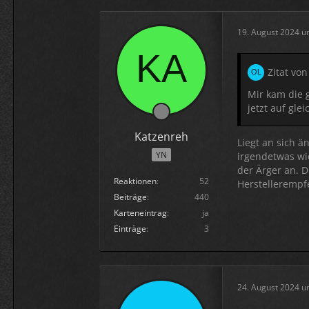
19. August 2024 u
Zitat von
Mir kam die g
jetzt auf gle
Katzenreh
Liegt an sich ä
YN
irgendetwas wi
der Ärger an. 
Reaktionen
52
Herstellerempf
Beiträge
440
Karteneintrag
ja
Einträge
3
24. August 2024 u