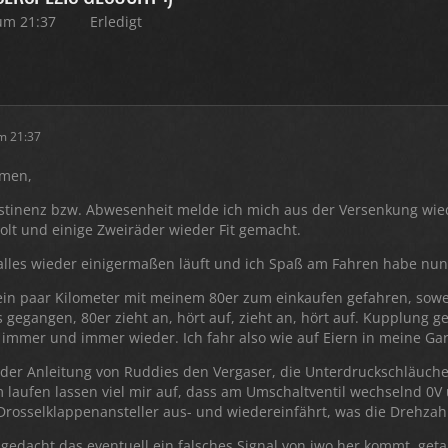
um 21:37
Erledigt
m 21:37
men,
stinenz bzw. Abwesenheit melde ich mich aus der Versenkung wiede
olt und einige Zweiräder wieder Fit gemacht.
les wieder einigermaßen läuft und ich Spaß am Fahren habe nu
 ein paar Kilometer mit meinem 80er zum einkaufen gefahren, sowei
 gegangen, 80er zieht an, hört auf, zieht an, hört auf. Kupplung g
mmer und immer wieder. Ich fahr also wie auf Eiern in meine Gar
der Anleitung von Ruddies den Vergaser, die Unterdruckschläuche
 laufen lassen viel mir auf, dass am Umschaltventil wechselnd 0V
Drosselklappenansteller aus- und wiedereinfährt, was die Drehza
gedacht das eventuell ein falsches Signal von iwo her kommt, geta