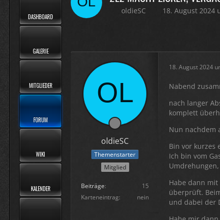
oldieSC
18. August 2024 
DASHBOARD
GALERIE
18. August 2024 u
MITGLIEDER
Nabend zusam
nach langer Ab
komplett überh
FORUM
Nun nachdem al
oldieSC
Bin vor kurzes
WIKI
Themenstarter
Ich bin vom Gas
Umdrehungen, i
Mitglied
Habe dann mit 
Beiträge
15
KALENDER
überprüft. Beim
Karteneintrag
nein
und dabei der 
Habe mir dann 