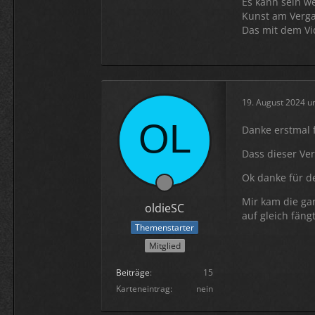
Es kann sein we
Kunst am Vergas
Das mit dem Vid
19. August 2024 u
Danke erstmal 
Dass dieser Verg
Ok danke für de
Mir kam die gan
oldieSC
auf gleich fäng
Themenstarter
Mitglied
Beiträge
15
Karteneintrag
nein