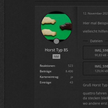
12. November 202
Hier mal Beisp
vielleicht hilfen
Dateien
Horst Typ 85
IMG_598
90,83 kB 
NM
Reaktionen
523
IMG_598
129,06 k
Beiträge
8.406
Karteneintrag
ja
Einträge
43
Gruß Horst Typ
quattro fahren i
da stecken blei
wo andere erst