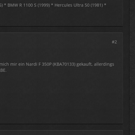
5) * BMW R 1100 S (1999) * Hercules Ultra 50 (1981) *
#2
 mich mir ein Nardi F 350P (KBA70133) gekauft, allerdings
ABE.