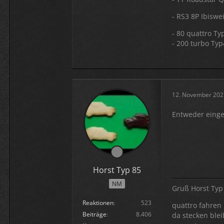
- RS3 8P Ibiswe
- 80 quattro Ty
- 200 turbo Ty
12. November 202
Entweder einge
Horst Typ 85
NM
Gruß Horst Typ
Reaktionen
523
quattro fahren i
Beiträge
8.406
da stecken blei