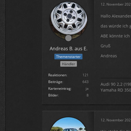
12. November 202
Hallo Alexander
das würde ich g
ABE könnte ich 
Gruß
Andreas B. aus E.
Andreas
Themenstarter
Händler
Reaktionen
121
Beiträge
643
Audi 90 2,2 (19
Karteneintrag
ja
Yamaha RD 350 
Bilder
8
12. November 202