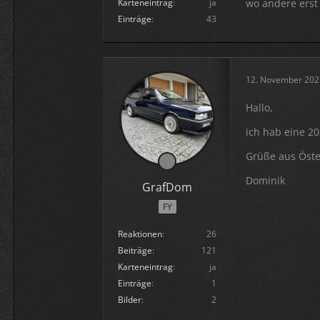
wo andere erst
Karteneintrag
ja
Einträge
43
12. November 202
Hallo,
ich hab eine 2
Grüße aus Öste
Dominik
GrafDom
FY
Reaktionen
26
Beiträge
121
Karteneintrag
ja
Einträge
1
Bilder
2