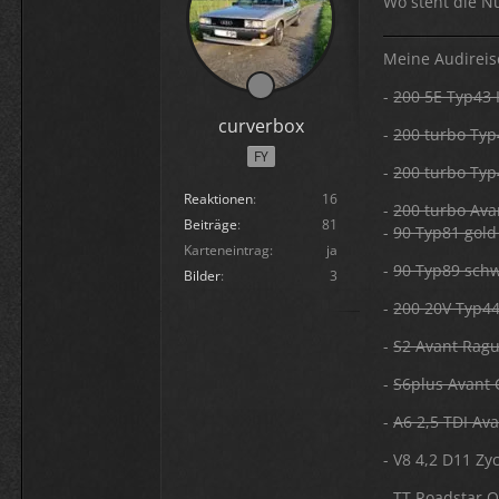
Wo steht die N
Meine Audireis
-
200 5E Typ43 I
curverbox
-
200 turbo Typ
FY
-
200 turbo Typ
Reaktionen
16
-
200 turbo Ava
Beiträge
81
-
90 Typ81 gold
Karteneintrag
ja
-
90 Typ89 sch
Bilder
3
-
200 20V Typ4
-
S2 Avant Rag
-
S6plus Avant 
-
A6 2,5 TDI Ava
- V8 4,2 D11 Zy
- TT Roadstar 