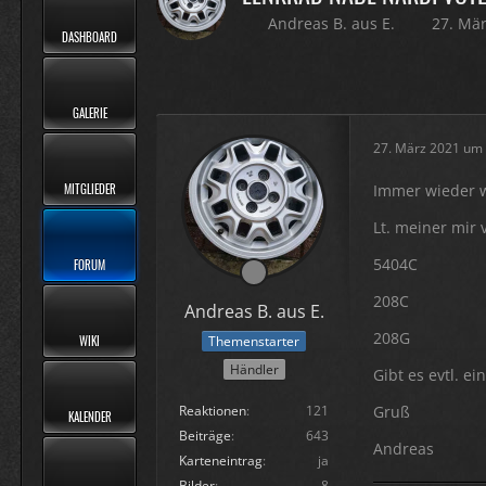
Andreas B. aus E.
27. Mä
DASHBOARD
GALERIE
27. März 2021 um
MITGLIEDER
Immer wieder w
Lt. meiner mir
5404C
FORUM
208C
Andreas B. aus E.
208G
WIKI
Themenstarter
Händler
Gibt es evtl. e
Reaktionen
121
Gruß
KALENDER
Beiträge
643
Andreas
Karteneintrag
ja
Bilder
8