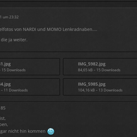
1 um 23:32
ielfotos von NARDI und MOMO Lenkradnaben....
 die ja weiter.
1.jpg
IMG_5982.jpg
– 15 Downloads
84,65 kB – 15 Downloads
4.jpg
IMG_5985.jpg
B – 11 Downloads
104,16 kB – 13 Downloads
 85
st,
ben,
 gar nicht hin kommen