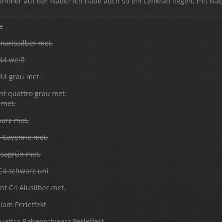
ummer auf der Nabe? Ich habe auch so ein Lenkrad liegen, mit Nabe
e
narissilber met.
44 weiß
44 grau met.
nt quattro grau met.
 met.
warz met.
4 Cayenne met.
usagrün met.
C4 schwarz uni
nt C4 Alusilber met.
clam Perleffekt
Quattro Rabenschwarz Perleffekt