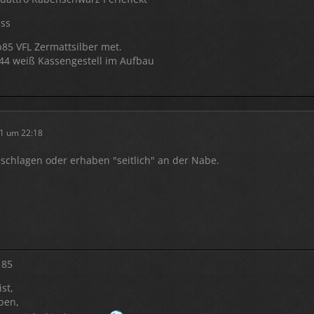
iss
p85 VFL Zermattsilber met.
p44 weiß Kassengestell im Aufbau
1 um 22:18
schlagen oder erhaben "seitlich" an der Nabe.
 85
st,
ben,