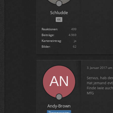
Schludde
KK
Reaktionen
499
Beiträge
4.969
Karteneintrag
ja
Bilder
62
3. Januar 2017 um
Servus, hab de
Hat jemand evt
Finde iwie auc
MfG
Andy-Brown
Themenstarter