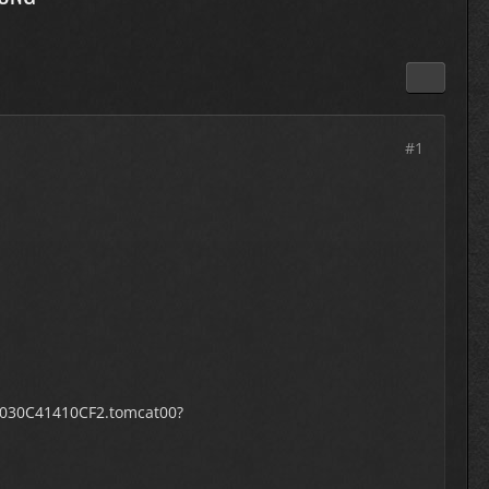
#1
44030C41410CF2.tomcat00?