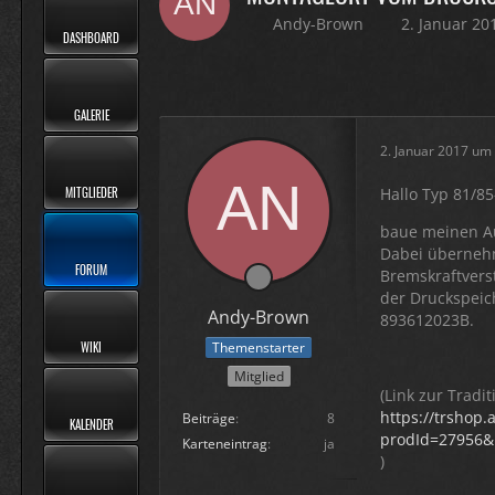
Andy-Brown
2. Januar 20
DASHBOARD
GALERIE
2. Januar 2017 um
MITGLIEDER
Hallo Typ 81/8
baue meinen A
Dabei übernehm
FORUM
Bremskraftverst
der Druckspeic
Andy-Brown
893612023B.
WIKI
Themenstarter
Mitglied
(Link zur Tradit
https://trshop
Beiträge
8
KALENDER
prodId=27956
Karteneintrag
ja
)