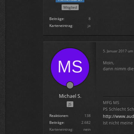
Mitglied
Beiträge
8
Karteneintrag
ja
5. Januar 2017 um
Moin,
dann nimm die 
Michael S.
MFG MS
JS
PS Schlecht Sc
Reaktionen
138
http://www.aud
Ist nicht meine
Beiträge
2.682
Karteneintrag
nein