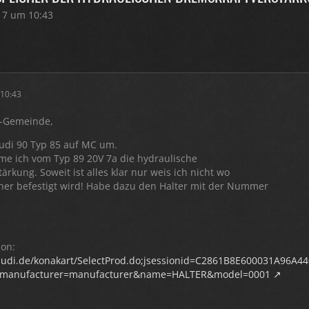
17 um 10:43
 10:43
5-Gemeinde,
udi 90 Typ 85 auf MC um.
e ich vom Typ 89 20V 7a die hydraulische
ärkung. Soweit ist alles klar nur weis ich nicht wo
her befestigt wird! Habe dazu den Halter mit der Nummer
ion:
.audi.de/konakart/SelectProd.do;jsessionid=C2861B8E600031A96A
&manufacturer=manufacturer&name=HALTER&model=0001