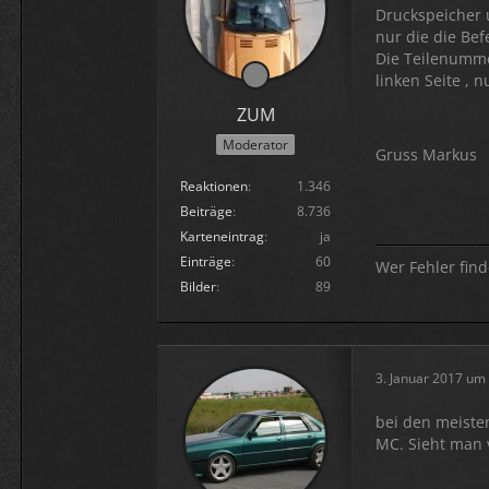
Druckspeicher 
nur die die Bef
Die Teilenummer
linken Seite , 
ZUM
Moderator
Gruss Markus
Reaktionen
1.346
Beiträge
8.736
Karteneintrag
ja
Einträge
60
Wer Fehler find
Bilder
89
3. Januar 2017 um
bei den meiste
MC. Sieht man 