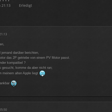
m 21:13
Erledigt
21:13
en,
l jemand darüber berichten,
otor das 2P getriebe von einem PV Motor passt.
ander kompatibel ?
s gesucht, komme da aber nicht ran;
an meinem alten Apple liegt
 dankbar
05:50