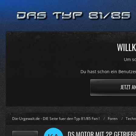
WILLK
Um sc
Du hast schon ein Benutzer
JETZT A
Die-Urgewalt.de - DIE Seite fuer den Typ 81/85 Fan !
Foren
Techn
DS MOTOR MIT 2P GETRIEB