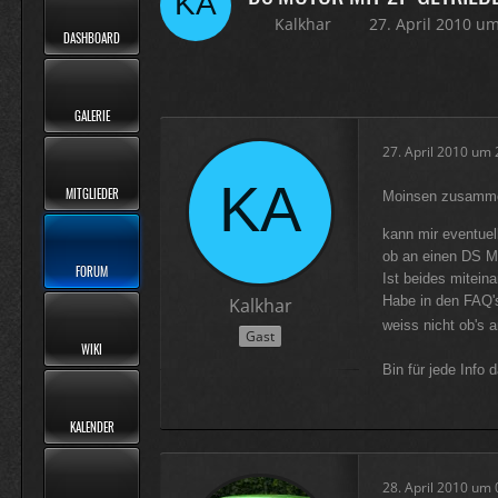
Kalkhar
27. April 2010 u
DASHBOARD
GALERIE
27. April 2010 um 
MITGLIEDER
Moinsen zusamm
kann mir eventuel
ob an einen DS M
FORUM
Ist beides mitein
Habe in den FAQ'
Kalkhar
weiss nicht ob's 
Gast
WIKI
Bin für jede Info
KALENDER
28. April 2010 um 