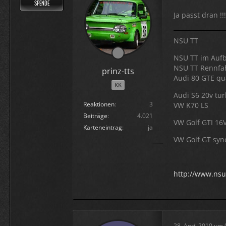
SPENDE
Ja passt dran !!
NSU TT
NSU TT im Aufb
NSU TT Rennfa
prinz-tts
Audi 80 GTE qua
KK
Audi S6 20v tu
Reaktionen
3
VW K70 LS
Beiträge
4.021
VW Golf GTI 16
Karteneintrag
ja
VW Golf GT syn
http://www.nsu
28. April 2010 um 