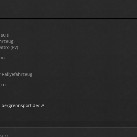
!
au !!
hrzeug
ttro (PV)
rbo
V Rallyefahrzeug
cro
-bergrennsport.de/
08:28