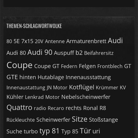
THEMEN-SCHLAGWORTWOLKE
Audi
5E
7x15
Armaturenbrett
80
20V
Antenne
Audi 90
b2
Audi 80
Auspuff
Beifahrersitz
Coupe
Coupe GT
Felgen
GT
Federn
Frontblech
GTE
hinten
Hutablage
Innenausstattung
Kotflügel
Innenaustattung
JN Motor
Krümmer
KV
Kühler
Nebelscheinwerfer
Lenkrad
Motor
Quattro
rechts
Ronal R8
radio
Recaro
Sitze
Scheinwerfer
Stoßstange
Rückleuchte
typ 81
Tür
uri
Suche
turbo
Typ 85